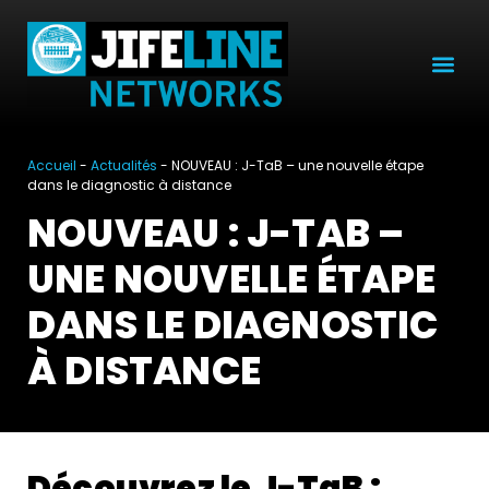
Accueil
-
Actualités
-
NOUVEAU : J-TaB – une nouvelle étape
dans le diagnostic à distance
NOUVEAU : J-TAB –
UNE NOUVELLE ÉTAPE
DANS LE DIAGNOSTIC
À DISTANCE
Découvrez le J-TaB :