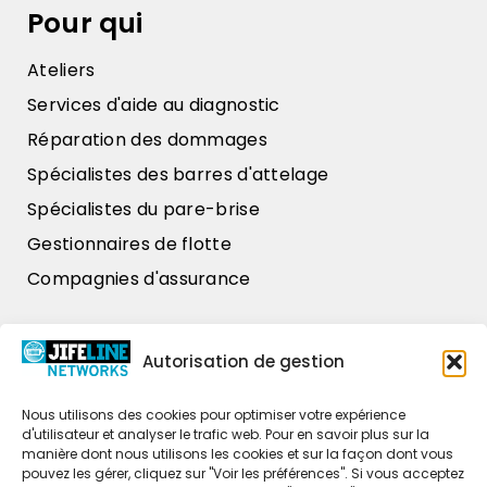
Pour qui
Ateliers
Services d'aide au diagnostic
Réparation des dommages
Spécialistes des barres d'attelage
Spécialistes du pare-brise
Gestionnaires de flotte
Compagnies d'assurance
Nos données
Autorisation de gestion
Zweihaak 1
4251 LT Werkendam
Nous utilisons des cookies pour optimiser votre expérience
d'utilisateur et analyser le trafic web. Pour en savoir plus sur la
+31 (0)85 486 37 26
manière dont nous utilisons les cookies et sur la façon dont vous
pouvez les gérer, cliquez sur "Voir les préférences". Si vous acceptez
commercial@jifeline.com