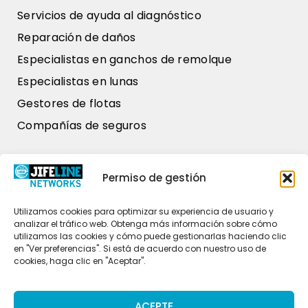
Servicios de ayuda al diagnóstico
Reparación de daños
Especialistas en ganchos de remolque
Especialistas en lunas
Gestores de flotas
Compañías de seguros
Nuestros datos
Permiso de gestión
Zweihaak 1
4251 LT Werkendam
Utilizamos cookies para optimizar su experiencia de usuario y
analizar el tráfico web. Obtenga más información sobre cómo
+31 (0)85 486 37 26
utilizamos las cookies y cómo puede gestionarlas haciendo clic
en "Ver preferencias". Si está de acuerdo con nuestro uso de
commercial@jifeline.com
cookies, haga clic en "Aceptar".
ACEPTE