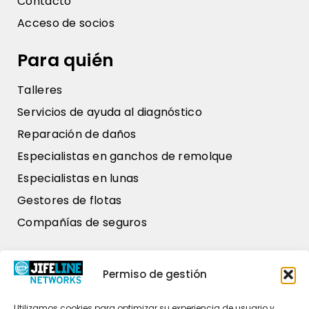
Contacto
Acceso de socios
Para quién
Talleres
Servicios de ayuda al diagnóstico
Reparación de daños
Especialistas en ganchos de remolque
Especialistas en lunas
Gestores de flotas
Compañías de seguros
Nuestros datos
Permiso de gestión
Zweihaak 1
4251 LT Werkendam
Utilizamos cookies para optimizar su experiencia de usuario y