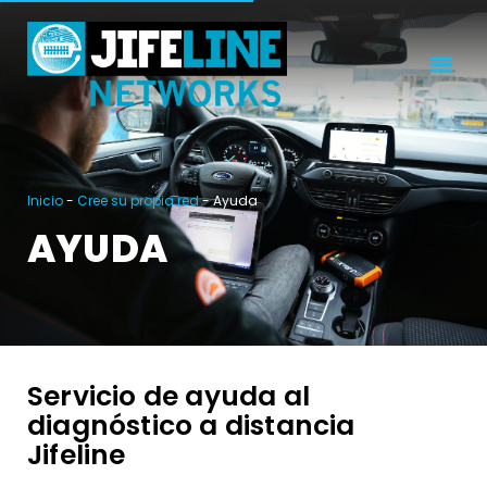
Inicio
-
Cree su propia red
-
Ayuda
AYUDA
Servicio de ayuda al
diagnóstico a distancia
Jifeline