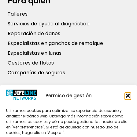
Para quién
Talleres
Servicios de ayuda al diagnóstico
Reparación de daños
Especialistas en ganchos de remolque
Especialistas en lunas
Gestores de flotas
Compañías de seguros
Nuestros datos
Permiso de gestión
Zweihaak 1
4251 LT Werkendam
Utilizamos cookies para optimizar su experiencia de usuario y
analizar el tráfico web. Obtenga más información sobre cómo
+31 (0)85 486 37 26
utilizamos las cookies y cómo puede gestionarlas haciendo clic
en "Ver preferencias". Si está de acuerdo con nuestro uso de
commercial@jifeline.com
cookies, haga clic en "Aceptar".