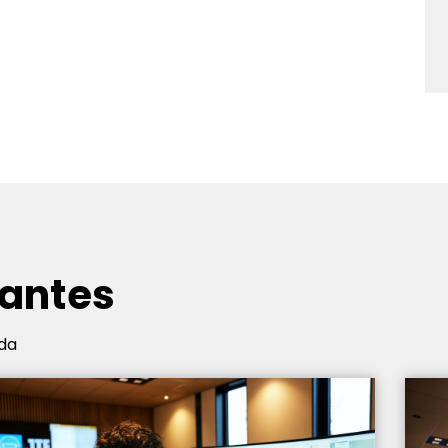
cantes
da